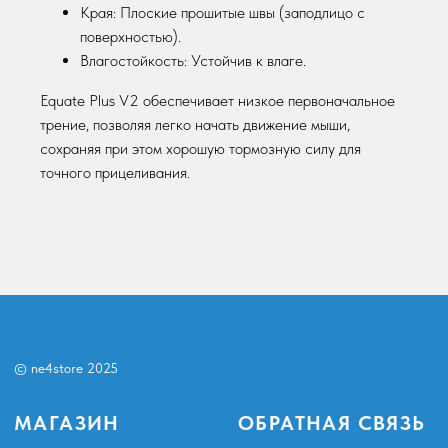
Края: Плоские прошитые швы (заподлицо с
Клавиатуры
поверхностью).
Столы и кресла
Влагостойкость: Устойчив к влаге.
Аксессуары для клавиатур и мышей
Equate Plus V2 обеспечивает низкое первоначальное
МЫ В СОЦСЕТЯХ
ПОКУПАТЕЛЯМ
трение, позволяя легко начать движение мыши,
Telegram
Политика конфиденциальности
сохраняя при этом хорошую тормозную силу для
Публичная оферта
Ozon
точного прицеливания.
Политика возвратов
Создание сайта:
6'4 STUDIO