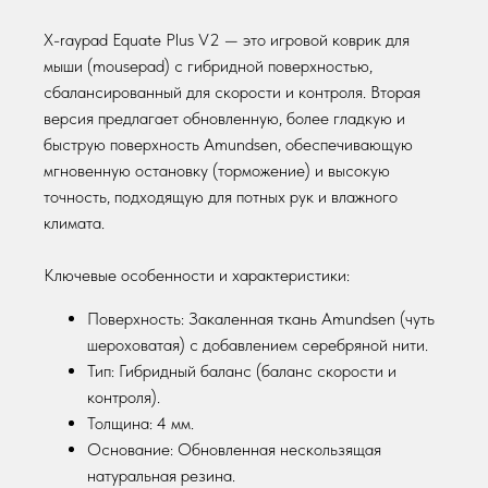
X-raypad Equate Plus V2 — это игровой коврик для
мыши (mousepad) с гибридной поверхностью,
сбалансированный для скорости и контроля. Вторая
версия предлагает обновленную, более гладкую и
быструю поверхность Amundsen, обеспечивающую
мгновенную остановку (торможение) и высокую
точность, подходящую для потных рук и влажного
климата.
Ключевые особенности и характеристики:
Поверхность: Закаленная ткань Amundsen (чуть
шероховатая) с добавлением серебряной нити.
© ne4store 2025
Тип: Гибридный баланс (баланс скорости и
контроля).
МАГАЗИН
ОБРАТНАЯ СВЯЗЬ
Толщина: 4 мм.
Мышки
+7 916 677 49 24
Основание: Обновленная нескользящая
Коврики
Telegram
натуральная резина.
Наушники
info@ne4store.ru