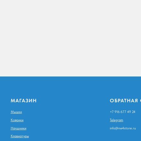
МАГАЗИН
ОБРАТНАЯ СВЯЗЬ
Мышки
+7 916 677 49 24
Коврики
Telegram
Наушники
info@ne4store.ru
Клавиатуры
Столы и кресла
Аксессуары для клавиатур и мышей
© ne4store 2025