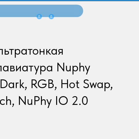
0
0
льтратонкая
лавиатура Nuphy
Dark, RGB, Hot Swap,
ch, NuPhy IO 2.0