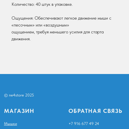
Количество: 40 штук в упаковке.
Столы и кресла
Аксессуары для клавиатур и мышей
Ощущения: Обеспечивают легкое движение мыши с
МЫ В СОЦСЕТЯХ
ПОКУПАТЕЛЯМ
«песочным» или «воздушным»
ощущением, требуя меньшего усилия для старта
Telegram
Политика конфиденциальности
движения.
Публичная оферта
Ozon
Политика возвратов
Создание сайта:
6'4 STUDIO