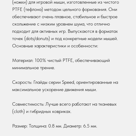
(ножки) для игровой мыши, изготовленные из чистого
PTFE (тефлона) методом цельного формования. Они
обеспечивают очень плавное, стабильное и быстрое
скольжение с низким уровнем шума, что отлично
подходит для активных игр. Выпускаются в форматах
точек (dots/donuts) и под конкретные модели мышей.
Основные характеристики и особенности:
Материал: 100% чистый PTFE, обеспечивающий
минимальное трение.
Скорость: Глайды серии Speed, ориентированные на
максимальное ускорение движения мыши.
© ne4store 2025
МАГАЗИН
ОБРАТНАЯ СВЯЗЬ
Совместимость: Лучше всего работают на тканевых
(cloth) и гибридных ковриках.
Мышки
+7 916 677 49 24
Коврики
Telegram
Размер: Толщина: 0.8 мм. Диаметр: 6.5 мм.
Наушники
info@ne4store.ru
Клавиатуры