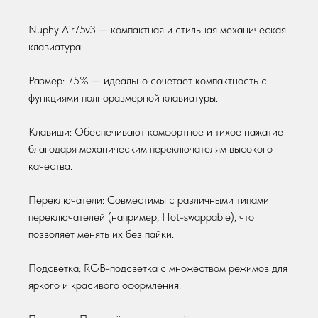
Nuphy Air75v3 — компактная и стильная механическая
клавиатура
Размер: 75% — идеально сочетает компактность с
функциями полноразмерной клавиатуры.
Клавиши: Обеспечивают комфортное и тихое нажатие
благодаря механическим переключателям высокого
качества.
Переключатели: Совместимы с различными типами
переключателей (например, Hot-swappable), что
позволяет менять их без пайки.
© ne4store 2025
Подсветка: RGB-подсветка с множеством режимов для
МАГАЗИН
ОБРАТНАЯ СВЯЗЬ
яркого и красивого оформления.
Мышки
+7 916 677 49 24
Коврики
Telegram