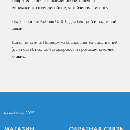
Покрытие: Прочный алюминиевый корпус с
Наушники
info@ne4store.ru
минималистичным дизайном, устойчивым к износу.
Клавиатуры
Столы и кресла
Подключение: Кабель USB-C для быстрой и надежной
Аксессуары для клавиатур и мышей
связи.
МЫ В СОЦСЕТЯХ
ПОКУПАТЕЛЯМ
Дополнительно: Поддержка беспроводных соединений
Telegram
Политика конфиденциальности
(если есть), настройки макросов и программируемых
Публичная оферта
Ozon
клавиш.
Политика возвратов
Создание сайта:
6'4 STUDIO