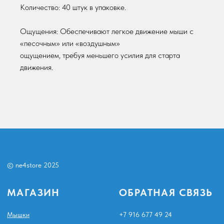
Количество: 40 штук в упаковке.
Столы и кресла
Аксессуары для клавиатур и мышей
Ощущения: Обеспечивают легкое движение мыши с
МЫ В СОЦСЕТЯХ
ПОКУПАТЕЛЯМ
«песочным» или «воздушным»
ощущением, требуя меньшего усилия для старта
Telegram
Политика конфиденциальности
движения.
Публичная оферта
Ozon
Политика возвратов
Создание сайта:
6'4 STUDIO