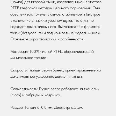
(ножки) для игровой мыши, изготовленные из чистого
PTFE (тефлона) методом цельного формования. Они
обеспечивают очень плавное, стабильное и быстрое
скольжение с низким уровнем шума, что отлично
подходит для активных игр. Выпускаются в форматах
точек (dots/donuts) и под конкретные модели мышей.
Основные характеристики и особенности:
Материал: 100% чистый PTFE, обеспечивающий
минимальное трение.
Скорость: Глайды серии Speed, ориентированные на
максимальное ускорение движения мыши.
© ne4store 2025
МАГАЗИН
ОБРАТНАЯ СВЯЗЬ
Совместимость: Лучше всего работают на тканевых
(cloth) и гибридных ковриках.
Мышки
+7 916 677 49 24
Коврики
Telegram
Размер: Толщина: 0.8 мм. Диаметр: 6.5 мм.
Наушники
info@ne4store.ru
Клавиатуры